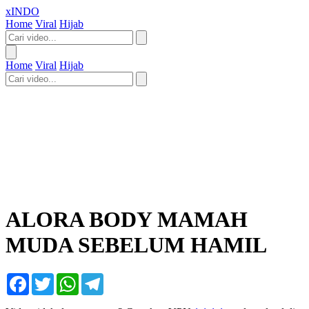
xINDO
Home
Viral
Hijab
Home
Viral
Hijab
ALORA BODY MAMAH
MUDA SEBELUM HAMIL
Facebook
Twitter
WhatsApp
Telegram