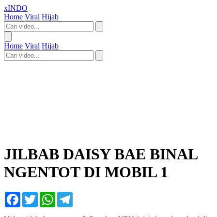
xINDO
Home
Viral
Hijab
Home
Viral
Hijab
JILBAB DAISY BAE BINAL
NGENTOT DI MOBIL 1
Facebook
Twitter
WhatsApp
Telegram