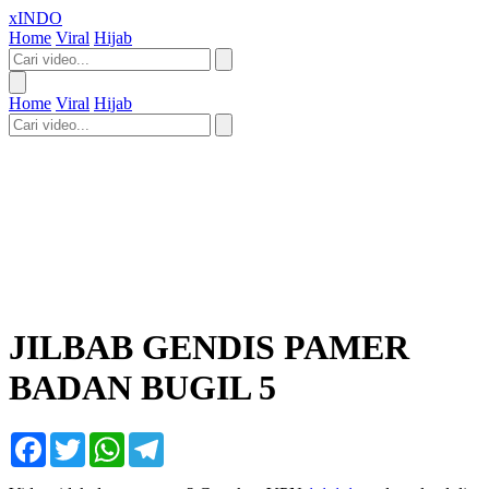
xINDO
Home
Viral
Hijab
Home
Viral
Hijab
JILBAB GENDIS PAMER
BADAN BUGIL 5
Facebook
Twitter
WhatsApp
Telegram