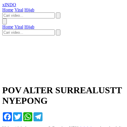
xINDO
Home
Viral
Hijab
Home
Viral
Hijab
POV ALTER SURREALUSTT
NYEPONG
Facebook
Twitter
WhatsApp
Telegram