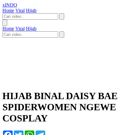
xINDO
Home
Viral
Hijab
Home
Viral
Hijab
HIJAB BINAL DAISY BAE
SPIDERWOMEN NGEWE
COSPLAY
Facebook
Twitter
WhatsApp
Telegram