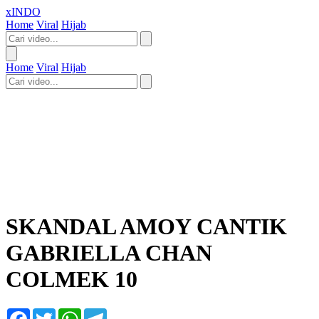
xINDO
Home
Viral
Hijab
Home
Viral
Hijab
SKANDAL AMOY CANTIK
GABRIELLA CHAN
COLMEK 10
Facebook
Twitter
WhatsApp
Telegram