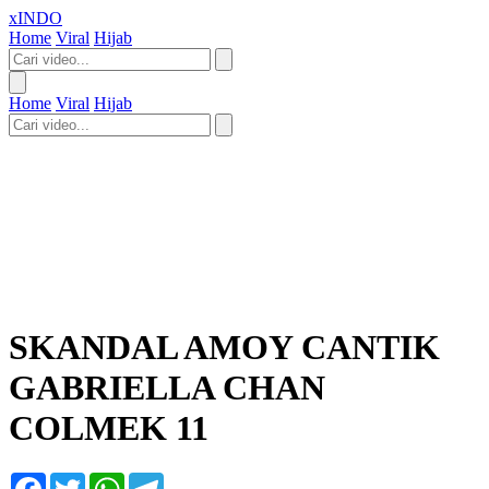
xINDO
Home
Viral
Hijab
Home
Viral
Hijab
SKANDAL AMOY CANTIK
GABRIELLA CHAN
COLMEK 11
Facebook
Twitter
WhatsApp
Telegram