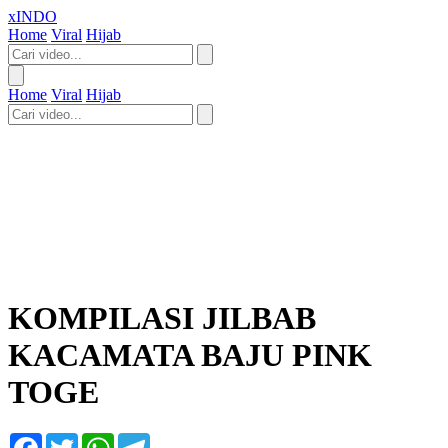
xINDO
Home
Viral
Hijab
Home
Viral
Hijab
KOMPILASI JILBAB
KACAMATA BAJU PINK
TOGE
Facebook
Twitter
WhatsApp
Telegram