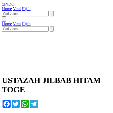
xINDO
Home
Viral
Hijab
Home
Viral
Hijab
USTAZAH JILBAB HITAM
TOGE
Facebook
Twitter
WhatsApp
Telegram