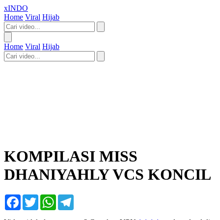
xINDO
Home
Viral
Hijab
Home
Viral
Hijab
KOMPILASI MISS
DHANIYAHLY VCS KONCIL
Facebook
Twitter
WhatsApp
Telegram