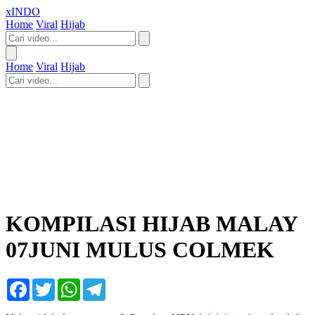
xINDO
Home
Viral
Hijab
Home
Viral
Hijab
KOMPILASI HIJAB MALAY
07JUNI MULUS COLMEK
Facebook
Twitter
WhatsApp
Telegram