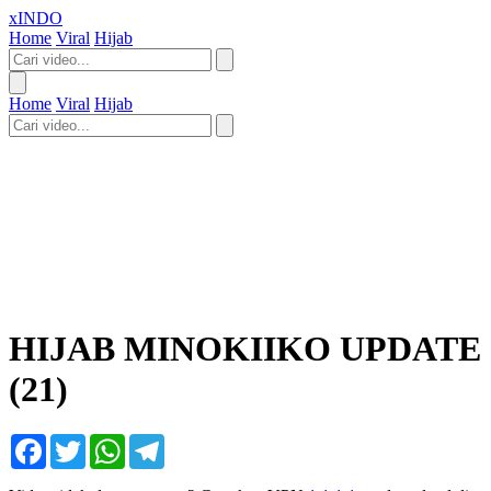
xINDO
Home
Viral
Hijab
Home
Viral
Hijab
HIJAB MINOKIIKO UPDATE
(21)
Facebook
Twitter
WhatsApp
Telegram