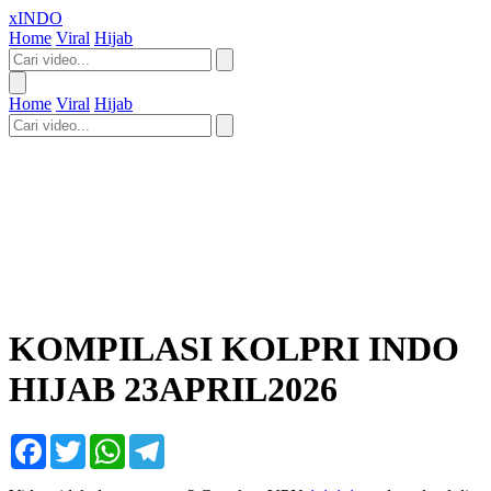
xINDO
Home
Viral
Hijab
Home
Viral
Hijab
KOMPILASI KOLPRI INDO
HIJAB 23APRIL2026
Facebook
Twitter
WhatsApp
Telegram