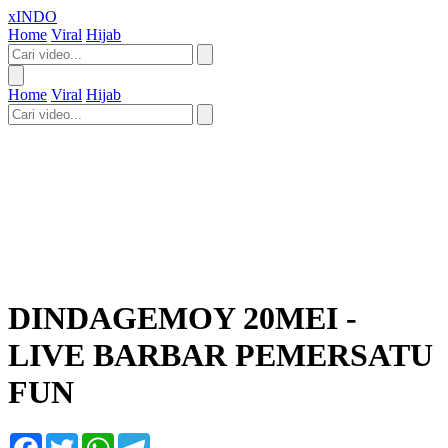
xINDO
Home
Viral
Hijab
Home
Viral
Hijab
DINDAGEMOY 20MEI -
LIVE BARBAR PEMERSATU
FUN
Facebook
Twitter
WhatsApp
Telegram