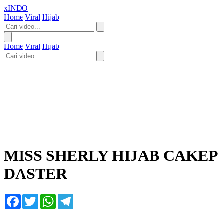
xINDO
Home
Viral
Hijab
Home
Viral
Hijab
MISS SHERLY HIJAB CAKE
DASTER
Facebook
Twitter
WhatsApp
Telegram