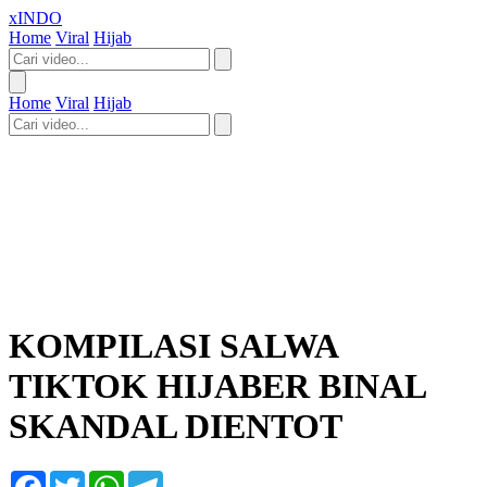
xINDO
Home
Viral
Hijab
Home
Viral
Hijab
KOMPILASI SALWA
TIKTOK HIJABER BINAL
SKANDAL DIENTOT
Facebook
Twitter
WhatsApp
Telegram