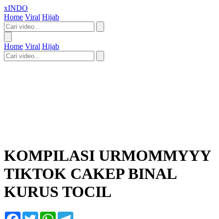
xINDO
Home
Viral
Hijab
Home
Viral
Hijab
KOMPILASI URMOMMYYY
TIKTOK CAKEP BINAL
KURUS TOCIL
Facebook
Twitter
WhatsApp
Telegram