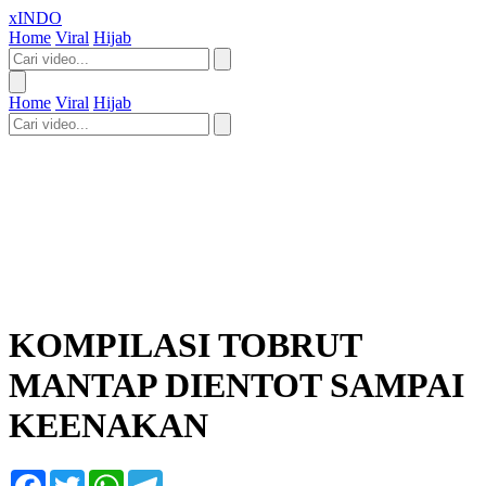
xINDO
Home
Viral
Hijab
Home
Viral
Hijab
KOMPILASI TOBRUT
MANTAP DIENTOT SAMPAI
KEENAKAN
Facebook
Twitter
WhatsApp
Telegram