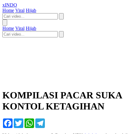
xINDO
Home
Viral
Hijab
Home
Viral
Hijab
KOMPILASI PACAR SUKA
KONTOL KETAGIHAN
Facebook
Twitter
WhatsApp
Telegram