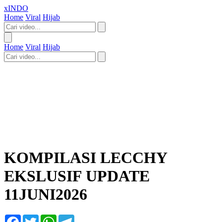
xINDO
Home
Viral
Hijab
Home
Viral
Hijab
KOMPILASI LECCHY
EKSLUSIF UPDATE
11JUNI2026
Facebook
Twitter
WhatsApp
Telegram