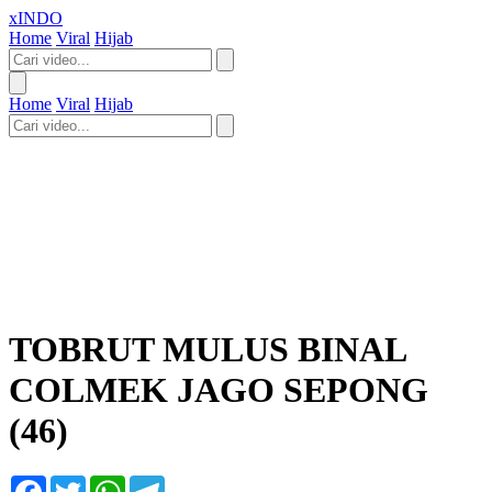
xINDO
Home
Viral
Hijab
Home
Viral
Hijab
TOBRUT MULUS BINAL
COLMEK JAGO SEPONG
(46)
Facebook
Twitter
WhatsApp
Telegram