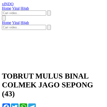
xINDO
Home
Viral
Hijab
Home
Viral
Hijab
TOBRUT MULUS BINAL
COLMEK JAGO SEPONG
(43)
Facebook
Twitter
WhatsApp
Telegram