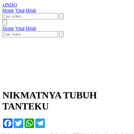
xINDO
Home
Viral
Hijab
Home
Viral
Hijab
NIKMATNYA TUBUH
TANTEKU
Facebook
Twitter
WhatsApp
Telegram