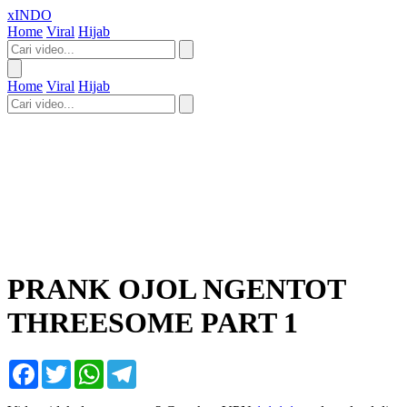
xINDO
Home
Viral
Hijab
Home
Viral
Hijab
PRANK OJOL NGENTOT
THREESOME PART 1
Facebook
Twitter
WhatsApp
Telegram