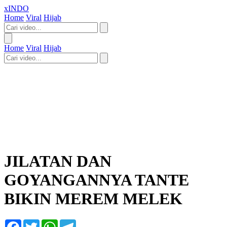
xINDO
Home
Viral
Hijab
Home
Viral
Hijab
JILATAN DAN
GOYANGANNYA TANTE
BIKIN MEREM MELEK
Facebook
Twitter
WhatsApp
Telegram