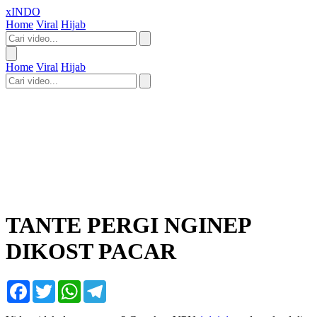
xINDO
Home
Viral
Hijab
Home
Viral
Hijab
TANTE PERGI NGINEP
DIKOST PACAR
Facebook
Twitter
WhatsApp
Telegram