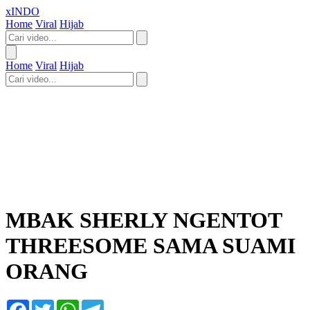
xINDO
Home
Viral
Hijab
Home
Viral
Hijab
MBAK SHERLY NGENTOT
THREESOME SAMA SUAMI
ORANG
Facebook
Twitter
WhatsApp
Telegram